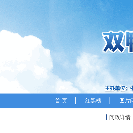
首 页
红黑榜
图片
问政详情