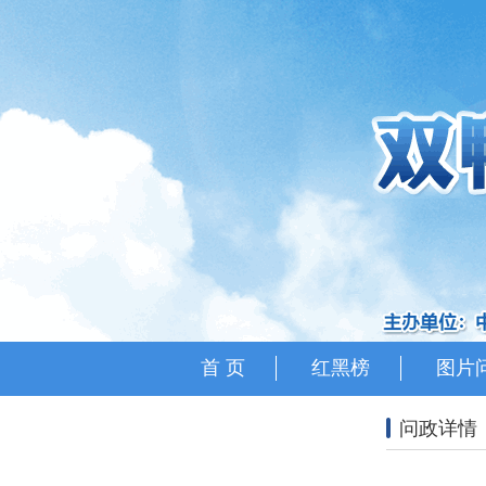
首 页
红黑榜
图片
问政详情