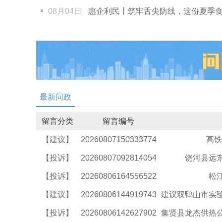
08月04日
惠企利民丨筑牢舌尖防线，这份夏季食品安全指南请查
最新问政
留言分类
留言编号
【建议】
20260807150333774
高铁
【投诉】
20260807092814054
饶河县远
【投诉】
20260806164556522
松
【建议】
20260806144919743
建议双鸭山市实
【投诉】
20260806142627902