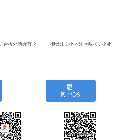
等候设施
综合楼外墙砖有脱落风险
御景江山小区外墙漏水，物业推诿不作为
网上纪检