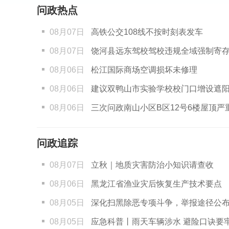
问政热点
08月07日
高铁公交108线不按时刻表发车
08月07日
饶河县远东驾校驾校违规全域强制寄
08月06日
松江国际商场空调损坏未修理
08月06日
建议双鸭山市实验学校校门口增设遮阳避雨便民等候
08月06日
三次问政南山小区B区12号6楼屋顶严重漏
问政追踪
08月07日
立秋｜地质灾害防治小知识请查收
08月06日
黑龙江省渔业灾后恢复生产技术要点
08月05日
深化扫黑除恶专项斗争，举报途径公
08月05日
应急科普丨雨天车辆涉水 避险口诀要