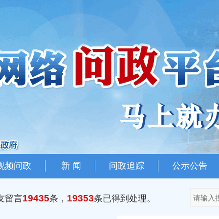
视频问政
新 闻
问政追踪
公示公告
网上发布
部门登录
19435
19353
友留言
条，
条已得到处理。