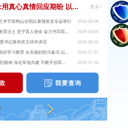
用真心真情回应期盼 以...
更多>
艺术节双鸭山合唱比赛颁奖音乐会举行
2026-08-06
育沃土 坚守育人使命 奋力书写双...
2026-08-05
市委书记蒋和庆主持并讲话
2026-08-02
好学习教育 从实做好防汛备汛 以...
2026-07-31
精神 深化军地共建 不断开创军...
2026-07-28
政
我要查询