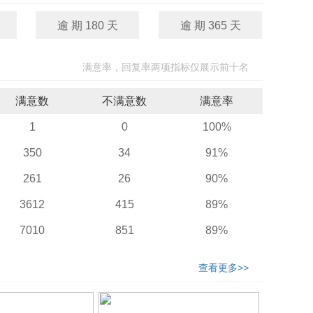
逾 期 180 天
逾 期 365 天
满意率，回复率两项指标仅展示前十名
满意数
不满意数
满意率
1
0
100%
350
34
91%
261
26
90%
3612
415
89%
7010
851
89%
查看更多>>