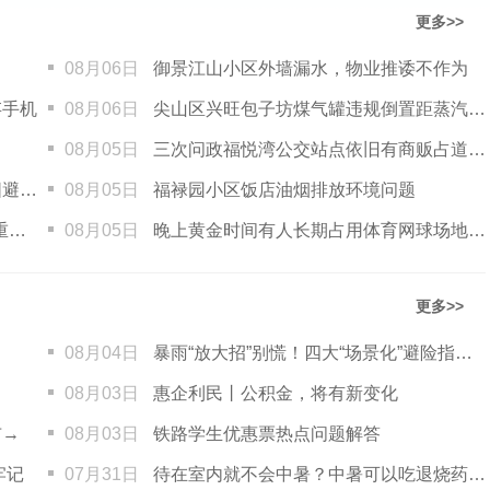
更多>>
08月06日
御景江山小区外墙漏水，物业推诿不作为
存手机
08月06日
尖山区兴旺包子坊煤气罐违规倒置距蒸汽炉不足0.5米
08月05日
三次问政福悦湾公交站点依旧有商贩占道经营
设施
08月05日
福禄园小区饭店油烟排放环境问题
雨
08月05日
晚上黄金时间有人长期占用体育网球场地教学
更多>>
08月04日
暴雨“放大招”别慌！四大“场景化”避险指南请查收→
08月03日
惠企利民丨公积金，将有新变化
布→
08月03日
铁路学生优惠票热点问题解答
牢记
07月31日
待在室内就不会中暑？中暑可以吃退烧药降温？这8个关于中暑的误区，你中招了吗？