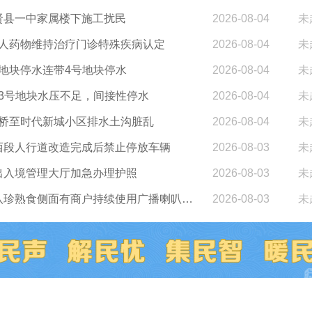
贤县一中家属楼下施工扰民
2026-08-04
未
人药物维持治疗门诊特殊疾病认定
2026-08-04
未
号地块停水连带4号地块停水
2026-08-04
未
13号地块水压不足，间接性停水
2026-08-04
未
桥至时代新城小区排水土沟脏乱
2026-08-04
未
西段人行道改造完成后禁止停放车辆
2026-08-03
未
出入境管理大厅加急办理护照
2026-08-03
未
东平行路八马路八珍熟食侧面有商户持续使用广播喇叭扰民
2026-08-03
未