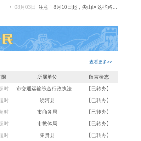
08月03日
注意！8月10日起，尖山区这些路段此类车辆限制通行
查看更多>>
时限
所属单位
留言状态
超时
市交通运输综合行政执法支队
【已转办】
超时
饶河县
【已转办】
超时
市商务局
【已转办】
超时
市教体局
【已转办】
超时
集贤县
【已转办】