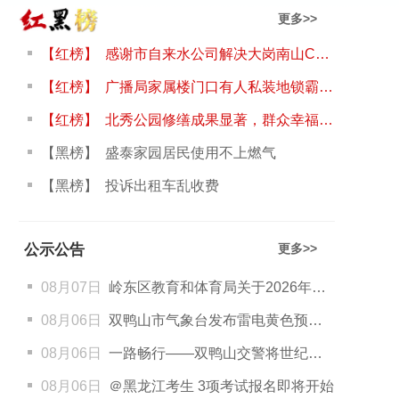
更多>>
【红榜】 感谢市自来水公司解决大岗南山C区水压小的问题
【红榜】 广播局家属楼门口有人私装地锁霸占车位
【红榜】 北秀公园修缮成果显著，群众幸福感提升
【黑榜】 盛泰家园居民使用不上燃气
【黑榜】 投诉出租车乱收费
公示公告
更多>>
08月07日
岭东区教育和体育局关于2026年秋季招生入学的公告
08月06日
双鸭山市气象台发布雷电黄色预警信号
08月06日
一路畅行——双鸭山交警将世纪大道调整为“单向绿波带”模式
08月06日
＠黑龙江考生 3项考试报名即将开始